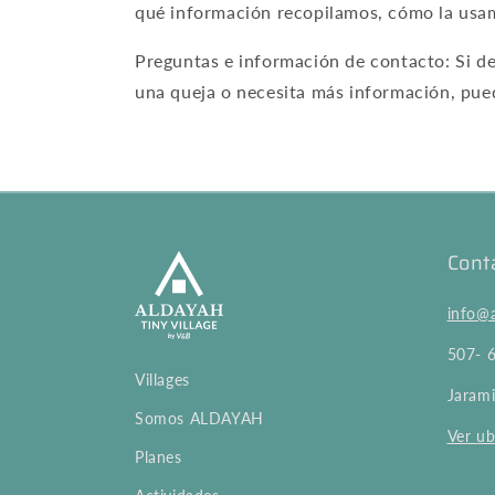
qué información recopilamos, cómo la usam
Preguntas e información de contacto: Si de
una queja o necesita más información, pue
Cont
info@a
507- 
Villages
Jarami
Somos ALDAYAH
Ver ub
Planes