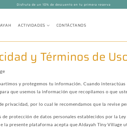
Disfruta de un 10% de descuento en tu primera reserva
DAYAH
ACTIVIDADES
CONTÁCTANOS
acidad y Términos de Us
age
rtimos y protegemos tu información. Cuando interactúas a 
o para que usemos la información que recopilamos o que ust
e privacidad, por lo cual le recomendamos que la revise p
s de protección de datos personales establecidos por la Le
de la presente plataforma acepta que Aldayah Tiny Village u