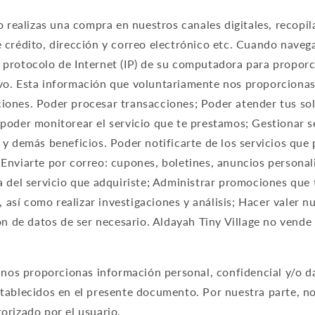
ealizas una compra en nuestros canales digitales, recopil
e crédito, dirección y correo electrónico etc. Cuando nave
 protocolo de Internet (IP) de su computadora para propor
vo. Esta información que voluntariamente nos proporcionas 
ones. Poder procesar transacciones; Poder atender tus soli
poder monitorear el servicio que te prestamos; Gestionar s
y demás beneficios. Poder notificarte de los servicios que 
Enviarte por correo: cupones, boletines, anuncios personali
a del servicio que adquiriste; Administrar promociones que
s, así como realizar investigaciones y análisis; Hacer valer 
ión de datos de ser necesario. Aldayah Tiny Village no vend
s proporcionas información personal, confidencial y/o da
stablecidos en el presente documento. Por nuestra parte, n
orizado por el usuario.