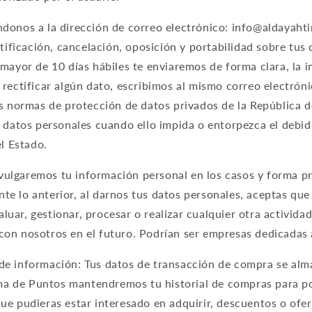
donos a la dirección de correo electrónico: info@aldayahti
ectificación, cancelación, oposición y portabilidad sobre t
 mayor de 10 días hábiles te enviaremos de forma clara, la 
 rectificar algún dato, escribimos al mismo correo electrón
as normas de protección de datos privados de la República 
s datos personales cuando ello impida o entorpezca el debi
el Estado.
ulgaremos tu información personal en los casos y forma pr
te lo anterior, al darnos tus datos personales, aceptas qu
uar, gestionar, procesar o realizar cualquier otra activida
on nosotros en el futuro. Podrían ser empresas dedicadas 
de información: Tus datos de transacción de compra se al
rama de Puntos mantendremos tu historial de compras para p
ue pudieras estar interesado en adquirir, descuentos o ofer