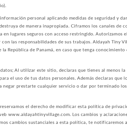
o).
nformación personal aplicando medidas de seguridad y dan
 o destruya de manera inapropiada. Ciframos los canales de 
a en lugares seguros con acceso restringido. Autorizamos e
 con las responsabilidades de sus trabajos. Aldayah Tiny Vi
 de la República de Panamá, en caso que tenga conocimiento
atos; Al utilizar este sitio, declaras que tienes al menos l
ara el uso de tus datos personales. Además declaras que l
ra negar prestarte cualquier servicio o dar por terminado l
.
 reservamos el derecho de modificar esta política de privac
 web www.aldayahtinyvillage.com. Los cambios y aclaracio
zamos cambios sustanciales a esta política, te notificaremos